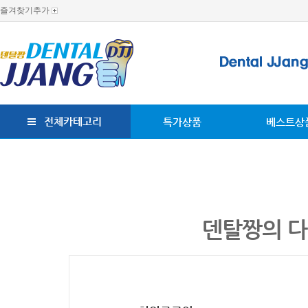
즐겨찾기추가
전체카테고리
특가상품
베스트상
덴탈짱의 다