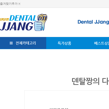
즐겨찾기추가
전체카테고리
특가상품
베스트상
덴탈짱의 다