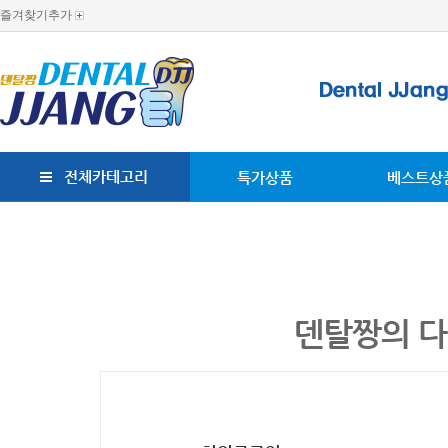
즐겨찾기추가
전체카테고리
특가상품
베스트상
덴탈짱의 다