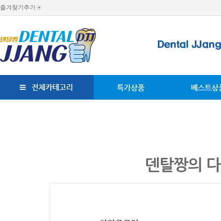
즐겨찾기추가
전체카테고리
특가상품
베스트상
덴탈짱의 다