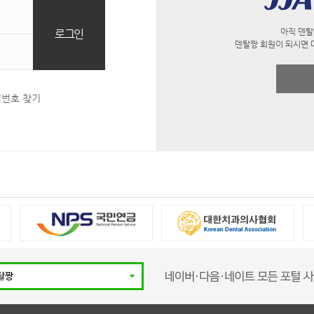
아직 덴탈
덴탈짱 회원이 되시면 
밀번호 찾기