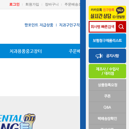
로그인
회원가입
장바구니
주문배송조회
마이페이지
짱포인트 지급상품
치과구인구직
장비A/S요청
치과용품중고장터
주문배송조회