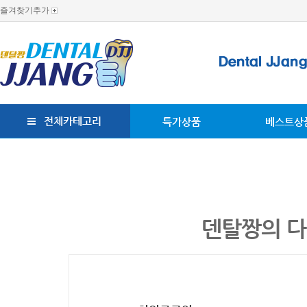
즐겨찾기추가
전체카테고리
특가상품
베스트상
덴탈짱의 다