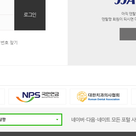
아직 덴탈
덴탈짱 회원이 되시면 
밀번호 찾기