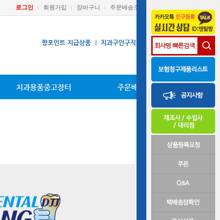
로그인
회원가입
장바구니
주문배송조회
마이페이지
짱포인트 지급상품
치과구인구직
장비A/S요청
치과용품중고장터
주문배송조회