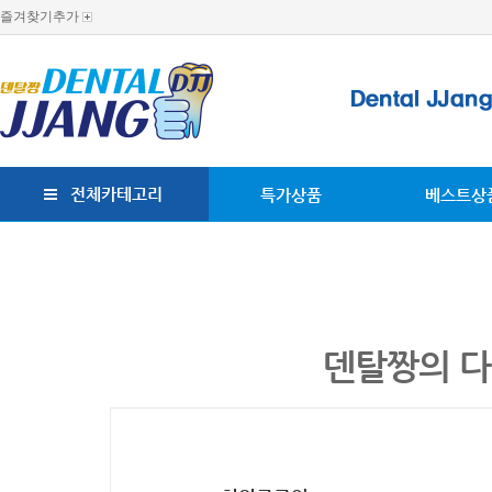
즐겨찾기추가
전체카테고리
특가상품
베스트상
덴탈짱의 다