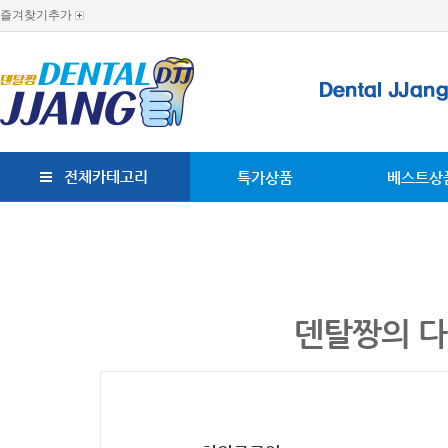
즐겨찾기추가
전체카테고리
특가상품
베스트상
덴탈짱의 다