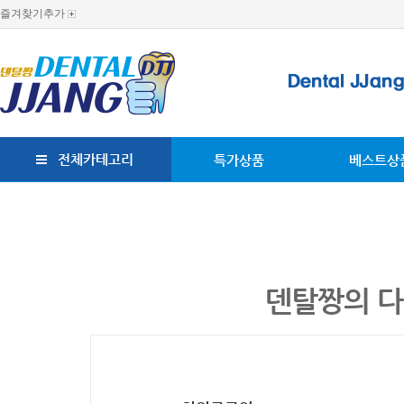
즐겨찾기추가
전체카테고리
특가상품
베스트상
덴탈짱의 다