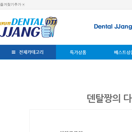
즐겨찾기추가
전체카테고리
특가상품
베스트상
덴탈짱의 다