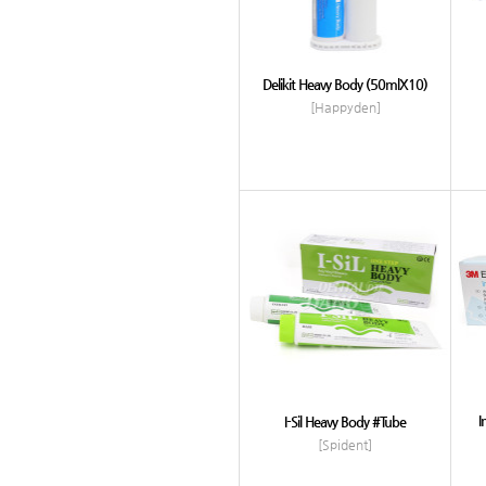
Delikit Heavy Body (50mlX10)
[Happyden]
I
I-Sil Heavy Body #Tube
[Spident]