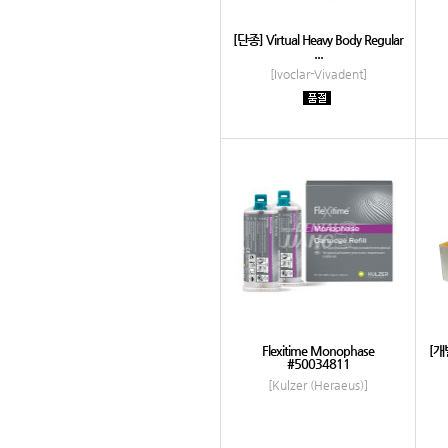
[단종] Virtual Heavy Body Regular
...
[Ivoclar-Vivadent]
Flexitime Monophase
[개별
#50034811
[Kulzer (Heraeus)]