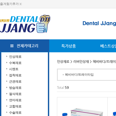
즐겨찾기추가
전체카테고리
특가상품
베스트상
인상재료
인상재료
>
러버인상재
> 헤비바디/트레
수복재료
시멘트
헤비바디/트레이타입
접착재료
근관재료
Total
59
방습재료
절삭재료
연마재료
교합재료
수술재료