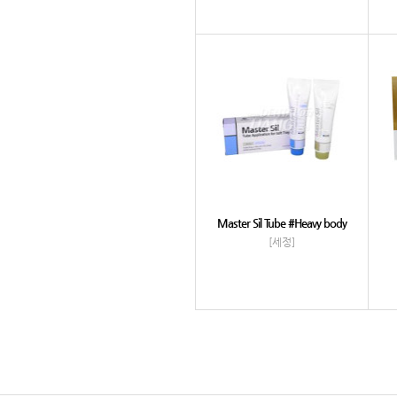
Master Sil Tube #Heavy body
[세정]