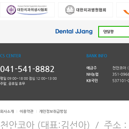
CS CENTER
BANK INFO
041-541-8882
예금주
천안코아 
NH농협
351-096
평일 09:00~18:00 점심 12:00~13:00
KB국민
537101-
주말, 공휴일 휴무
회사소개
이용약관
개인정보취급방침
천안코아 (대표:김선아)
/
주소 