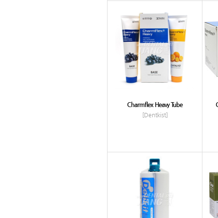
Charmflex Heavy Tube
[Dentkist]