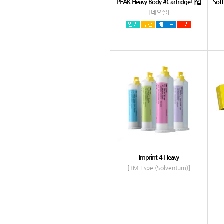
PEAK Heavy Body #Cartridge타입
Soft
[네오실]
Imprint 4 Heavy
[3M Espe (Solventum)]