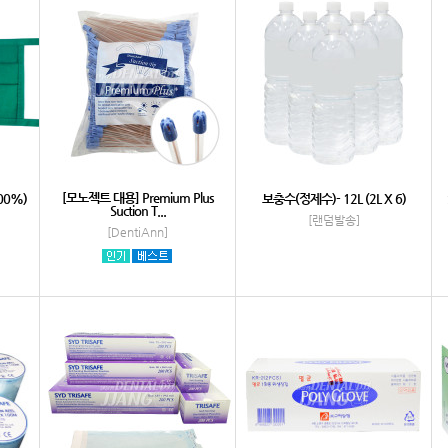
[모노젝트 대용] Premium Plus
00%)
보충수(정제수)- 12L (2L X 6)
Suction T...
[랜덤발송]
[DentiAnn]