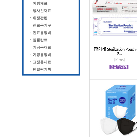
예방재료
방사선재료
위생관련
진료용기구
진료용장비
임플란트
기공용재료
[땡처리] Sterilization Pouch
X...
기공용장비
[Kims]
교정용재료
덴탈짱기획