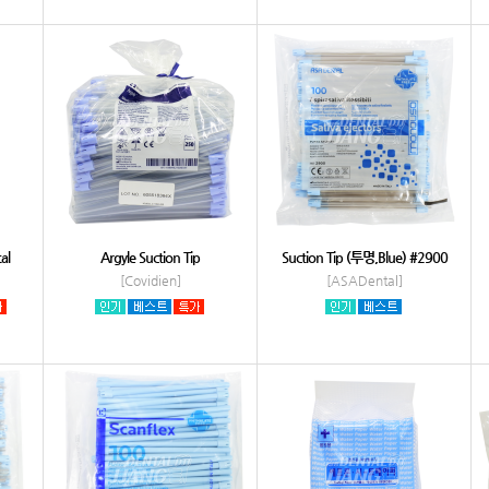
al
Argyle Suction Tip
Suction Tip (투명,Blue) #2900
[Covidien]
[ASADental]