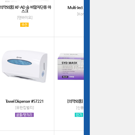
[의약외품] KF-AD 숨 비말차단용 마
Multi-Ject Sucton Tip
스크
[Komet]
[덴바이오]
Towel Dispenser #57221
[의약외품] SYD Mask
[유한킴벌리]
[신용덴탈]