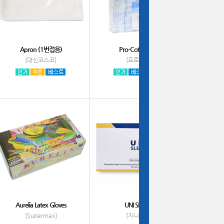
Apron (1번접음)
Pro-Cotton Roll
[대신코스코]
[프로덴티]
Aurelia Latex Gloves
UNI SLEEVE
[Supermax]
[지니덴탈]