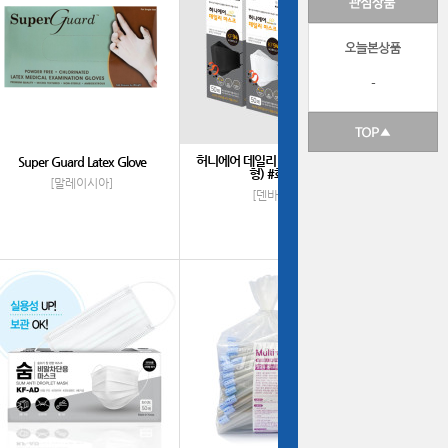
-
허니에어 데일리 마스크 KF94 (대
Super Guard Latex Glove
형) #화이트
[말레이시아]
[덴바이오]