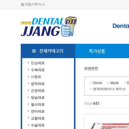
즐겨찾기추가
전체카테고리
특가상품
인상재료
위생관련
수복재료
시멘트
Glove
Mask
G
접착재료
덴쳐/리테이너 케이스
근관재료
방습재료
Total
445
절삭재료
연마재료
교합재료
수술재료