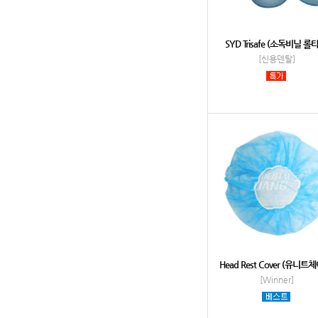
SYD Trisafe (소독비닐 롤
[신용덴탈]
Head Rest Cover (유니트
[Winner]