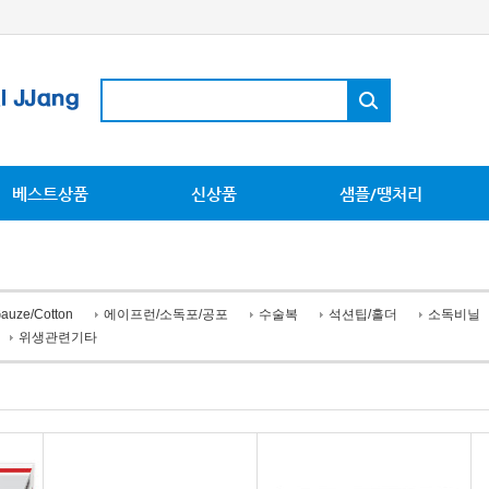
베스트상품
신상품
샘플/땡처리
auze/Cotton
에이프런/소독포/공포
수술복
석션팁/홀더
소독비닐
위생관련기타