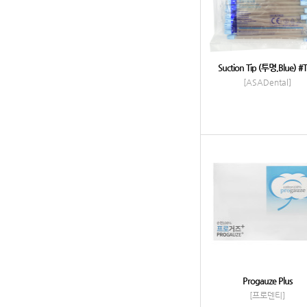
Suction Tip (투명,Blue) #
[ASADental]
Progauze Plus
[프로덴티]