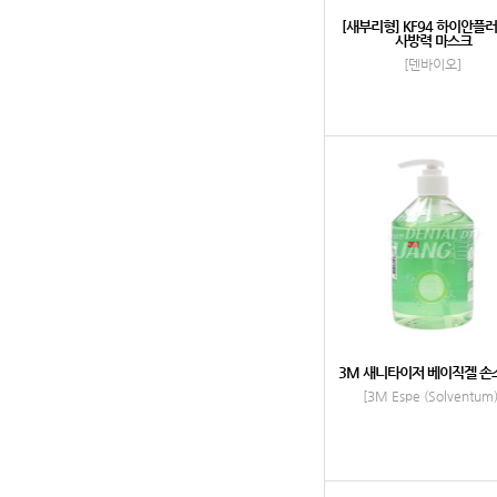
[새부리형] KF94 하이안플러
사방력 마스크
[덴바이오]
3M 새니타이저 베이직겔 손
[3M Espe (Solventum)