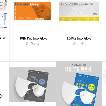
 #190
[10통] Duo Latex Glove
EG Plus Latex Glove
[Sri Trang]
[말레이시아]