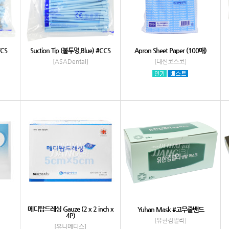
TCS
Suction Tip (불투명,Blue) #CCS
Apron Sheet Paper (100매)
[ASADental]
[대신코스코]
메디탑드레싱 Gauze (2 x 2 inch x
Yuhan Mask #고무줄밴드
4P)
[유한킴벌리]
[유니메디스]