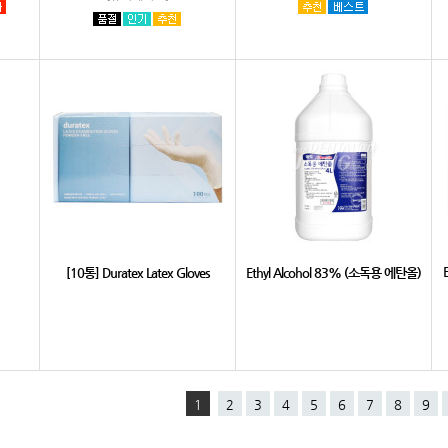
[10통] Duratex Latex Gloves
Ethyl Alcohol 83% (소독용 에탄올)
1
2
3
4
5
6
7
8
9