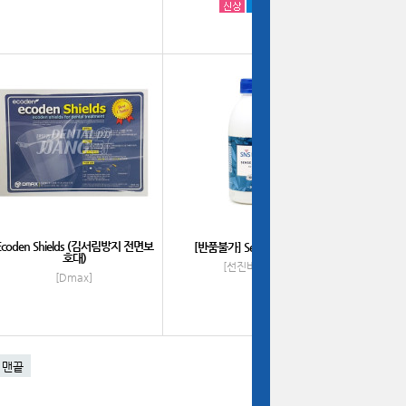
Ecoden Shields (김서림방지 전면보
[반품불가] Sense Cleaner
호대)
[선진바이오]
[Dmax]
맨끝