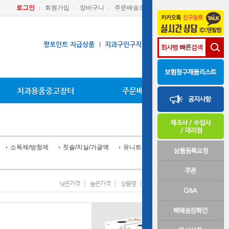
로그인
회원가입
장바구니
주문배송조회
마이페이지
짱포인트 지급상품
치과구인구직
장비A/S요청
치과용품중고장터
주문배송조회
소독제/방청제
칫솔/치실/가글액
유니트부착
낮은가격
높은가격
상품명
신상품
인기상품