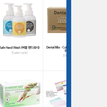
Dental Bibs - Color Apron (4번접
Safe Hand Wash (버블 핸드워시)
음)
[Super care]
[대명]