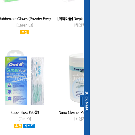
Rubbercare Gloves (Powder Free)
[의약외품] Taepia TK Mask #White
[Careplus]
[태인코리아]
Super Floss (50줄)
Nano Cleaner Professional (티슈)
[Oral-B]
[씨엔지세븐]