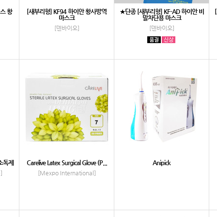
스 황
[새부리형] KF94 하이안 황사방역
★단종 [새부리형] KF-AD 하이안 비
마스크
말차단용 마스크
[덴바이오]
[덴바이오]
소독제
Carelive Latex Surgical Glove (P...
Anipick
]
[Mexpo International]