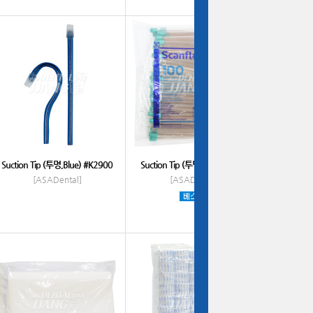
Suction Tip (투명,Blue) #K2900
Suction Tip (투명,Green) #TVS
[ASADental]
[ASADental]