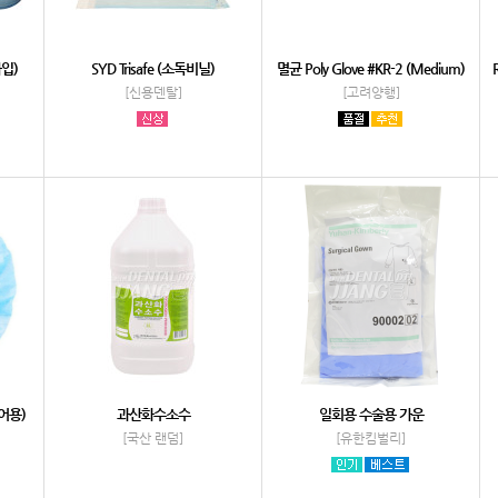
타입)
SYD Trisafe (소독비닐)
멸균 Poly Glove #KR-2 (Medium)
[신용덴탈]
[고려양행]
체어용)
과산화수소수
일회용 수술용 가운
[국산 랜덤]
[유한킴벌리]